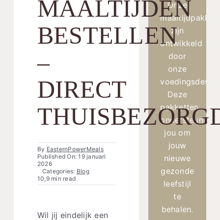
MAALTIJDEN
Onze
maaltijdpakket
BESTELLEN
zijn
ontwikkeld
–
door
onze
DIRECT
voedingsdesku
Deze
pakketten
THUISBEZORG
ondersteunen
jou om
jouw
By
EasternPowerMeals
Published On: 19 januari
nieuwe
2026
gezonde
Categories:
Blog
10,9 min read
leefstijl
te
behalen.
Wil jij eindelijk een