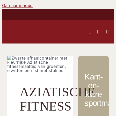
Ga naar inhoud
Kant-
en-
AZIATISCHE
klare
sportmaal
FITNESS