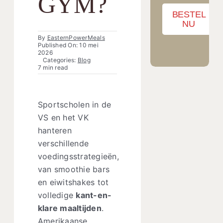
GYM?
BESTEL
NU
By
EasternPowerMeals
Published On: 10 mei
2026
Categories:
Blog
7 min read
Sportscholen in de
VS en het VK
hanteren
verschillende
voedingsstrategieën,
van smoothie bars
en eiwitshakes tot
volledige
kant-en-
klare maaltijden
.
Amerikaanse