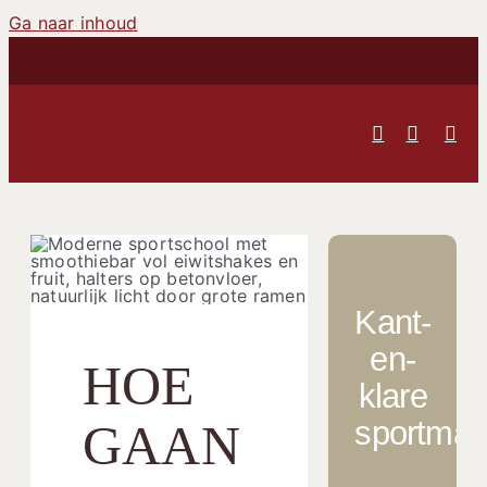
Ga naar inhoud
Kant-
en-
HOE
klare
sportmaal
GAAN