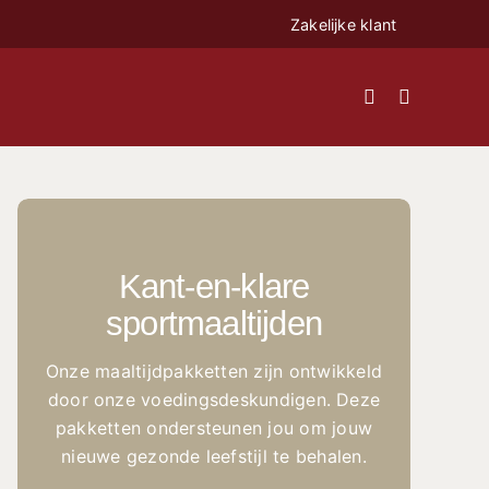
Zakelijke klant
Kant-en-klare
sportmaaltijden
Onze maaltijdpakketten zijn ontwikkeld
door onze voedingsdeskundigen. Deze
pakketten ondersteunen jou om jouw
nieuwe gezonde leefstijl te behalen.