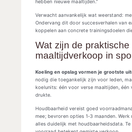
hebben nieuwe maaltijden.”
Verwacht aanvankelijk wat weerstand: me
Ondervang dit door succesverhalen van ea
koppelen aan concrete trainingsdoelen di
Wat zijn de praktisch
maaltijdverkoop in sp
Koeling en opslag vormen je grootste ui
nodig die toegankelijk zijn voor leden, ma
koelunits: één voor verse maaltijden, één
drukte.
Houdbaarheid vereist goed voorraadmana
mee; bevroren opties 1-3 maanden. Werk me
alles duidelijk met houdbaarheidsdata. Te 
voorraad betekent gemiste verkoop.