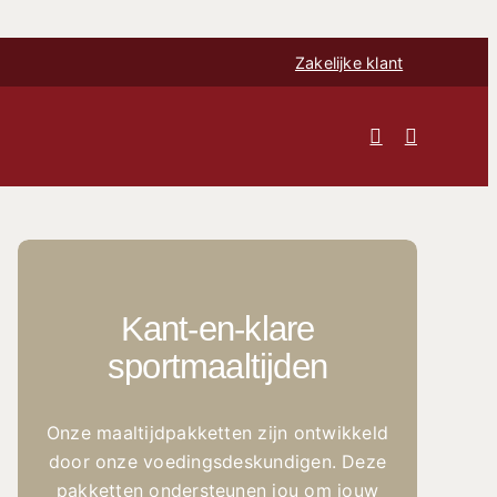
Zakelijke klant
Kant-en-klare
sportmaaltijden
Onze maaltijdpakketten zijn ontwikkeld
door onze voedingsdeskundigen. Deze
pakketten ondersteunen jou om jouw