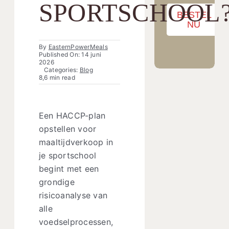
SPORTSCHOOL
BESTEL
NU
By
EasternPowerMeals
Published On: 14 juni
2026
Categories:
Blog
8,6 min read
Een HACCP-plan
opstellen voor
maaltijdverkoop in
je sportschool
begint met een
grondige
risicoanalyse van
alle
voedselprocessen,