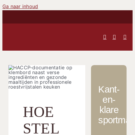
Ga naar inhoud
Kant-
en-
HOE
klare
sportmaal
STEL