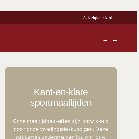
Zakelijke klant
Kant-en-klare
sportmaaltijden
Onze maaltijdpakketten zijn ontwikkeld
door onze voedingsdeskundigen. Deze
pakketten ondersteunen jou om jouw