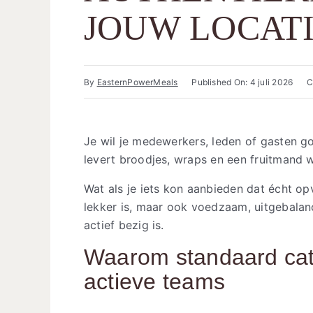
JOUW LOCAT
By
EasternPowerMeals
Published On: 4 juli 2026
C
Je wil je medewerkers, leden of gasten g
levert broodjes, wraps en een fruitmand w
Wat als je iets kon aanbieden dat écht opv
lekker is, maar ook voedzaam, uitgebalanc
actief bezig is.
Waarom standaard cate
actieve teams