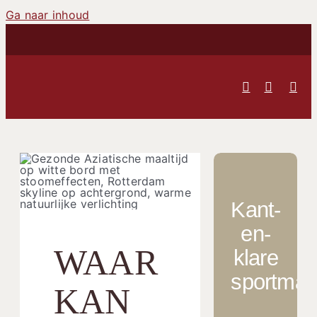
Ga naar inhoud
Kant-
en-
WAAR
klare
sportmaal
KAN