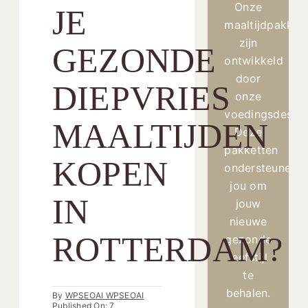
Onze
JE
maaltijdpakket
zijn
GEZONDE
ontwikkeld
door
DIEPVRIES
onze
voedingsdesku
MAALTIJDEN
Deze
pakketten
KOPEN
ondersteunen
jou om
IN
jouw
nieuwe
ROTTERDAM?
gezonde
leefstijl
te
behalen.
By
WPSEOAI WPSEOAI
Published On: 7