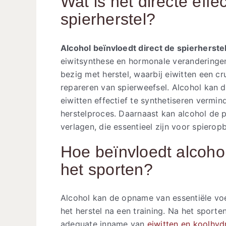
Wat is het directe effe
spierherstel?
Alcohol beïnvloedt direct de spierherst
eiwitsynthese en hormonale veranderingen.
bezig met herstel, waarbij eiwitten een c
repareren van spierweefsel. Alcohol kan 
eiwitten effectief te synthetiseren vermin
herstelproces. Daarnaast kan alcohol de 
verlagen, die essentieel zijn voor spierop
Hoe beïnvloedt alcoh
het sporten?
Alcohol kan de opname van essentiële voe
het herstel na een training. Na het sport
adequate inname van
eiwitten en koolhyd