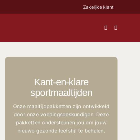
Zakelijke klant
Kant-en-klare
sportmaaltijden
Onze maaltijdpakketten zijn ontwikkeld
door onze voedingsdeskundigen. Deze
pakketten ondersteunen jou om jouw
nieuwe gezonde leefstijl te behalen.