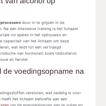
ct van alcohol op
elprocessen
door in te grijpen in de
 Na een intensieve training is het lichaam
ruciale rol spelen in het opbouwen en
de capaciteit van het lichaam om deze
deren, wat leidt tot een vertraagd
productie van hormonen zoals testosteron
bouw en herstel.
ol de voedingsopname na
dingsstoffen verstoren, wat nadelig is voor
en heeft het lichaam behoefte aan een
raten
om de energiereserves aan te vullen en