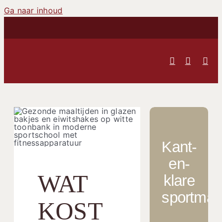
Ga naar inhoud
Kant-
en-
WAT
klare
sportmaal
KOST