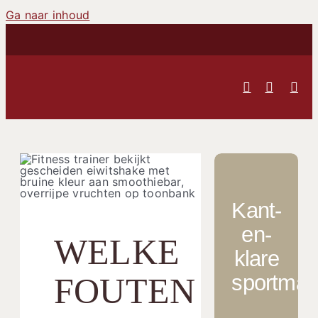
Ga naar inhoud
Kant-
en-
WELKE
klare
sportmaal
FOUTEN