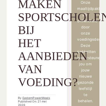
MAKEN
Onze
maaltijdpakket
SPORTSCHOLE
zijn
ontwikkeld
BIJ
door
onze
HET
voedingsdesku
Deze
pakketten
AANBIEDEN
ondersteunen
jou om
VAN
jouw
nieuwe
VOEDING?
gezonde
leefstijl
te
By
EasternPowerMeals
behalen.
Published On: 21 mei
2026